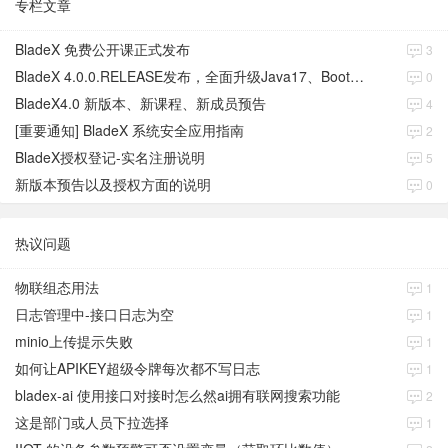
专栏文章
BladeX 免费公开课正式发布
3
BladeX 4.0.0.RELEASE发布，全面升级Java17、Boot3、Cloud2023
0
BladeX4.0 新版本、新课程、新成员预告
4
[重要通知] BladeX 系统安全应用指南
2
BladeX授权登记-实名注册说明
5
新版本预告以及授权方面的说明
0
热议问题
物联组态用法
1
日志管理中-接口日志为空
1
minio上传提示失败
1
如何让APIKEY超级令牌每次都不写日志
1
bladex-ai 使用接口对接时怎么然ai拥有联网搜索功能
2
这是部门或人员下拉选择
1