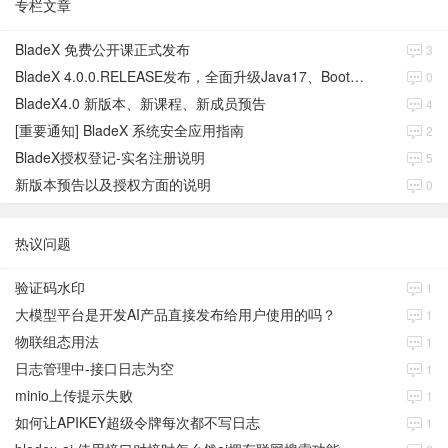
专栏文章
BladeX 免费公开课正式发布
3
BladeX 4.0.0.RELEASE发布，全面升级Java17、Boot3、Cloud2023
0
BladeX4.0 新版本、新课程、新成员预告
4
[重要通知] BladeX 系统安全应用指南
2
BladeX授权登记-实名注册说明
5
新版本预告以及授权方面的说明
0
热议问题
验证码水印
1
大模型平台是开发AI产品直接发布给用户使用的吗？
1
物联组态用法
1
日志管理中-接口日志为空
1
minio上传提示失败
1
如何让APIKEY超级令牌每次都不写日志
1