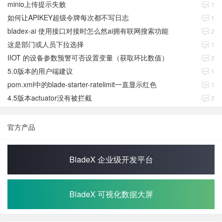
minio上传提示失败
1
如何让APIKEY超级令牌每次都不写日志
1
bladex-ai 使用接口对接时怎么然ai拥有联网搜索功能
2
这是部门或人员下拉选择
1
IIOT 的设备参数预警可否设置变量（获取环比数值）
2
5.0版本的用户端建议
1
pom.xml中的blade-starter-ratelimit一直显示红色
1
4.5版本actuator没有被拦截
2
官方产品
BladeX 企业级开发平台
BladeX 可视化数据大屏