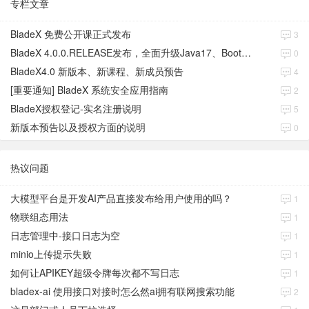
专栏文章
BladeX 免费公开课正式发布
3
BladeX 4.0.0.RELEASE发布，全面升级Java17、Boot3、Cloud2023
0
BladeX4.0 新版本、新课程、新成员预告
4
[重要通知] BladeX 系统安全应用指南
2
BladeX授权登记-实名注册说明
5
新版本预告以及授权方面的说明
0
热议问题
大模型平台是开发AI产品直接发布给用户使用的吗？
1
物联组态用法
1
日志管理中-接口日志为空
1
minio上传提示失败
1
如何让APIKEY超级令牌每次都不写日志
1
bladex-ai 使用接口对接时怎么然ai拥有联网搜索功能
2