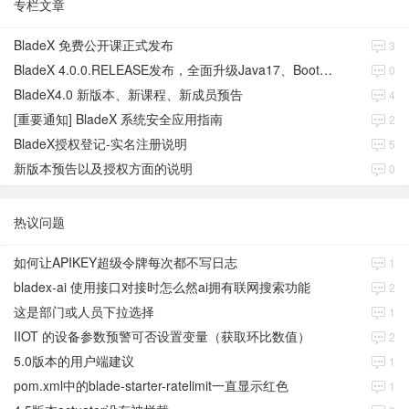
专栏文章
BladeX 免费公开课正式发布
3
BladeX 4.0.0.RELEASE发布，全面升级Java17、Boot3、Cloud2023
0
BladeX4.0 新版本、新课程、新成员预告
4
[重要通知] BladeX 系统安全应用指南
2
BladeX授权登记-实名注册说明
5
新版本预告以及授权方面的说明
0
热议问题
如何让APIKEY超级令牌每次都不写日志
1
bladex-ai 使用接口对接时怎么然ai拥有联网搜索功能
2
这是部门或人员下拉选择
1
IIOT 的设备参数预警可否设置变量（获取环比数值）
2
5.0版本的用户端建议
1
pom.xml中的blade-starter-ratelimit一直显示红色
1