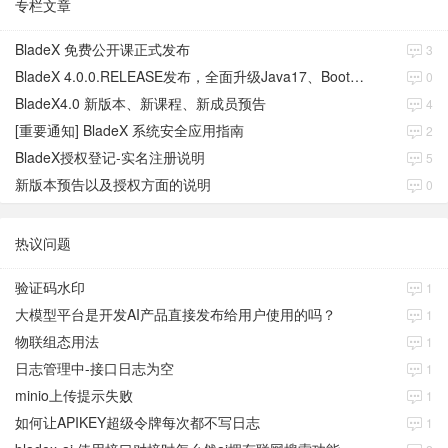
专栏文章
BladeX 免费公开课正式发布
3
BladeX 4.0.0.RELEASE发布，全面升级Java17、Boot3、Cloud2023
0
BladeX4.0 新版本、新课程、新成员预告
4
[重要通知] BladeX 系统安全应用指南
2
BladeX授权登记-实名注册说明
5
新版本预告以及授权方面的说明
0
热议问题
验证码水印
1
大模型平台是开发AI产品直接发布给用户使用的吗？
1
物联组态用法
1
日志管理中-接口日志为空
1
minio上传提示失败
1
如何让APIKEY超级令牌每次都不写日志
1