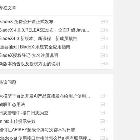
专栏文章
BladeX 免费公开课正式发布
3
BladeX 4.0.0.RELEASE发布，全面升级Java17、Boot3、Cloud2023
0
BladeX4.0 新版本、新课程、新成员预告
4
[重要通知] BladeX 系统安全应用指南
2
BladeX授权登记-实名注册说明
5
新版本预告以及授权方面的说明
0
热议问题
大模型平台是开发AI产品直接发布给用户使用的吗？
1
物联组态用法
1
日志管理中-接口日志为空
1
minio上传提示失败
1
如何让APIKEY超级令牌每次都不写日志
1
bladex-ai 使用接口对接时怎么然ai拥有联网搜索功能
2