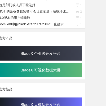
这是部门或人员下拉选择
1
IIOT 的设备参数预警可否设置变量（获取环比数值）
2
5.0版本的用户端建议
1
pom.xml中的blade-starter-ratelimit一直显示红色
1
官方产品
BladeX 企业级开发平台
BladeX 可视化数据大屏
官方新品
BladeX 大模型开发平台