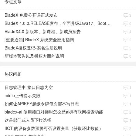
专栏文章
BladeX 免费公开课正式发布
3
BladeX 4.0.0.RELEASE发布，全面升级Java17、Boot3、Cloud2023
0
BladeX4.0 新版本、新课程、新成员预告
4
[重要通知] BladeX 系统安全应用指南
2
BladeX授权登记-实名注册说明
5
新版本预告以及授权方面的说明
0
热议问题
日志管理中-接口日志为空
1
minio上传提示失败
1
如何让APIKEY超级令牌每次都不写日志
1
bladex-ai 使用接口对接时怎么然ai拥有联网搜索功能
2
这是部门或人员下拉选择
1
IIOT 的设备参数预警可否设置变量（获取环比数值）
2