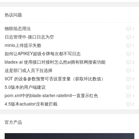
热议问题
物联组态用法
1
日志管理中-接口日志为空
1
minio上传提示失败
1
如何让APIKEY超级令牌每次都不写日志
1
bladex-ai 使用接口对接时怎么然ai拥有联网搜索功能
2
这是部门或人员下拉选择
1
IIOT 的设备参数预警可否设置变量（获取环比数值）
2
5.0版本的用户端建议
1
pom.xml中的blade-starter-ratelimit一直显示红色
1
4.5版本actuator没有被拦截
2
官方产品