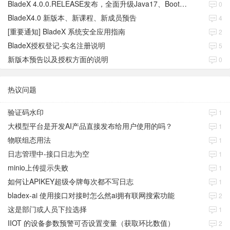
BladeX 4.0.0.RELEASE发布，全面升级Java17、Boot3、Cloud2023
0
BladeX4.0 新版本、新课程、新成员预告
4
[重要通知] BladeX 系统安全应用指南
2
BladeX授权登记-实名注册说明
5
新版本预告以及授权方面的说明
0
热议问题
验证码水印
1
大模型平台是开发AI产品直接发布给用户使用的吗？
1
物联组态用法
1
日志管理中-接口日志为空
1
minio上传提示失败
1
如何让APIKEY超级令牌每次都不写日志
1
bladex-ai 使用接口对接时怎么然ai拥有联网搜索功能
2
这是部门或人员下拉选择
1
IIOT 的设备参数预警可否设置变量（获取环比数值）
2