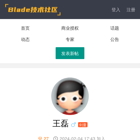
登入
注册
首页
商业授权
话题
动态
专家
公告
发表新帖
王磊
剑童
27
2024-02-04 17:43 加入