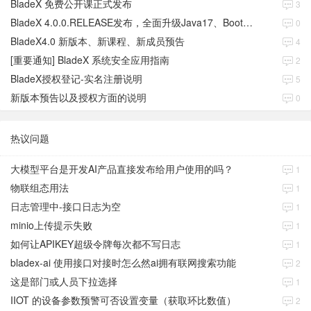
BladeX 免费公开课正式发布
3
BladeX 4.0.0.RELEASE发布，全面升级Java17、Boot3、Cloud2023
0
BladeX4.0 新版本、新课程、新成员预告
4
[重要通知] BladeX 系统安全应用指南
2
BladeX授权登记-实名注册说明
5
新版本预告以及授权方面的说明
0
热议问题
大模型平台是开发AI产品直接发布给用户使用的吗？
1
物联组态用法
1
日志管理中-接口日志为空
1
minio上传提示失败
1
如何让APIKEY超级令牌每次都不写日志
1
bladex-ai 使用接口对接时怎么然ai拥有联网搜索功能
2
这是部门或人员下拉选择
1
IIOT 的设备参数预警可否设置变量（获取环比数值）
2