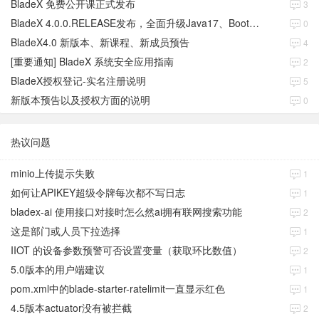
BladeX 免费公开课正式发布
3
BladeX 4.0.0.RELEASE发布，全面升级Java17、Boot3、Cloud2023
0
BladeX4.0 新版本、新课程、新成员预告
4
[重要通知] BladeX 系统安全应用指南
2
BladeX授权登记-实名注册说明
5
新版本预告以及授权方面的说明
0
热议问题
minio上传提示失败
1
如何让APIKEY超级令牌每次都不写日志
1
bladex-ai 使用接口对接时怎么然ai拥有联网搜索功能
2
这是部门或人员下拉选择
1
IIOT 的设备参数预警可否设置变量（获取环比数值）
2
5.0版本的用户端建议
1
pom.xml中的blade-starter-ratelimit一直显示红色
1
4.5版本actuator没有被拦截
2