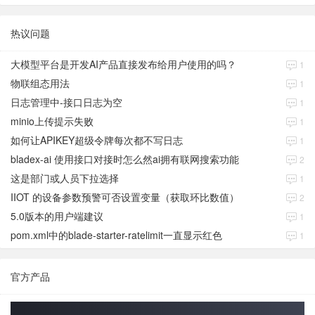
热议问题
大模型平台是开发AI产品直接发布给用户使用的吗？
1
物联组态用法
1
日志管理中-接口日志为空
1
minio上传提示失败
1
如何让APIKEY超级令牌每次都不写日志
1
bladex-ai 使用接口对接时怎么然ai拥有联网搜索功能
2
这是部门或人员下拉选择
1
IIOT 的设备参数预警可否设置变量（获取环比数值）
2
5.0版本的用户端建议
1
pom.xml中的blade-starter-ratelimit一直显示红色
1
官方产品