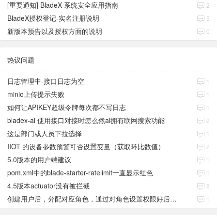
[重要通知] BladeX 系统安全应用指南
2
BladeX授权登记-实名注册说明
5
新版本预告以及授权方面的说明
0
热议问题
日志管理中-接口日志为空
1
minio上传提示失败
1
如何让APIKEY超级令牌每次都不写日志
1
bladex-ai 使用接口对接时怎么然ai拥有联网搜索功能
2
这是部门或人员下拉选择
1
IIOT 的设备参数预警可否设置变量（获取环比数值）
2
5.0版本的用户端建议
1
pom.xml中的blade-starter-ratelimit一直显示红色
1
4.5版本actuator没有被拦截
2
创建用户后，分配对应角色，通过对角色设置权限好后，登录当前用户后。查看不到当前已分配对应角色权限数据
1