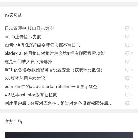
热议问题
日志管理中-接口日志为空
1
minio上传提示失败
1
如何让APIKEY超级令牌每次都不写日志
1
bladex-ai 使用接口对接时怎么然ai拥有联网搜索功能
2
这是部门或人员下拉选择
1
IIOT 的设备参数预警可否设置变量（获取环比数值）
2
5.0版本的用户端建议
1
pom.xml中的blade-starter-ratelimit一直显示红色
1
4.5版本actuator没有被拦截
2
创建用户后，分配对应角色，通过对角色设置权限好后，登录当前用户后。查看不到当前已分配对应角色权限数据
1
官方产品