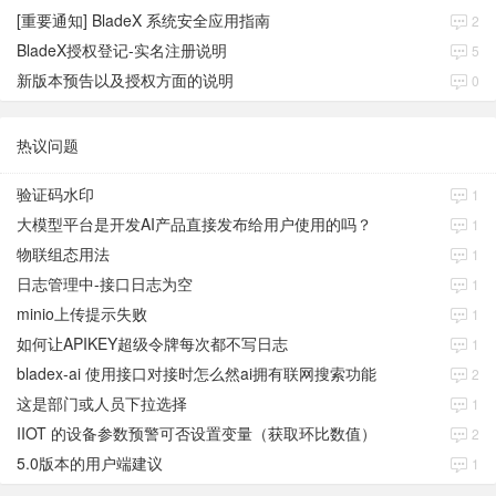
[重要通知] BladeX 系统安全应用指南
2
BladeX授权登记-实名注册说明
5
新版本预告以及授权方面的说明
0
热议问题
验证码水印
1
大模型平台是开发AI产品直接发布给用户使用的吗？
1
物联组态用法
1
日志管理中-接口日志为空
1
minio上传提示失败
1
如何让APIKEY超级令牌每次都不写日志
1
bladex-ai 使用接口对接时怎么然ai拥有联网搜索功能
2
这是部门或人员下拉选择
1
IIOT 的设备参数预警可否设置变量（获取环比数值）
2
5.0版本的用户端建议
1