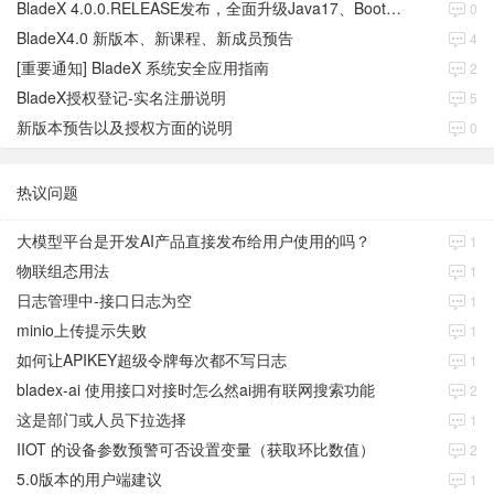
BladeX 4.0.0.RELEASE发布，全面升级Java17、Boot3、Cloud2023
0
BladeX4.0 新版本、新课程、新成员预告
4
[重要通知] BladeX 系统安全应用指南
2
BladeX授权登记-实名注册说明
5
新版本预告以及授权方面的说明
0
热议问题
大模型平台是开发AI产品直接发布给用户使用的吗？
1
物联组态用法
1
日志管理中-接口日志为空
1
minio上传提示失败
1
如何让APIKEY超级令牌每次都不写日志
1
bladex-ai 使用接口对接时怎么然ai拥有联网搜索功能
2
这是部门或人员下拉选择
1
IIOT 的设备参数预警可否设置变量（获取环比数值）
2
5.0版本的用户端建议
1