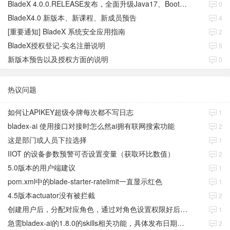
BladeX 4.0.0.RELEASE发布，全面升级Java17、Boot3、Cloud2023
0
BladeX4.0 新版本、新课程、新成员预告
4
[重要通知] BladeX 系统安全应用指南
2
BladeX授权登记-实名注册说明
5
新版本预告以及授权方面的说明
0
热议问题
如何让APIKEY超级令牌每次都不写日志
1
bladex-ai 使用接口对接时怎么然ai拥有联网搜索功能
2
这是部门或人员下拉选择
1
IIOT 的设备参数预警可否设置变量（获取环比数值）
2
5.0版本的用户端建议
1
pom.xml中的blade-starter-ratelimit一直显示红色
1
4.5版本actuator没有被拦截
2
创建用户后，分配对应角色，通过对角色设置权限好后，登录当前用户后。查看不到当前已分配对应角色权限数据
1
急需bladex-ai的1.8.0的skills相关功能，具体发布日期是多少号
2