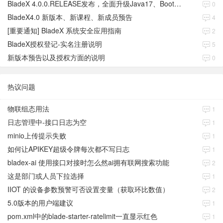
BladeX 4.0.0.RELEASE发布，全面升级Java17、Boot3、Cloud2023
0
BladeX4.0 新版本、新课程、新成员预告
4
[重要通知] BladeX 系统安全应用指南
2
BladeX授权登记-实名注册说明
5
新版本预告以及授权方面的说明
0
热议问题
物联组态用法
1
日志管理中-接口日志为空
1
minio上传提示失败
1
如何让APIKEY超级令牌每次都不写日志
1
bladex-ai 使用接口对接时怎么然ai拥有联网搜索功能
2
这是部门或人员下拉选择
1
IIOT 的设备参数预警可否设置变量（获取环比数值）
2
5.0版本的用户端建议
1
pom.xml中的blade-starter-ratelimit一直显示红色
1