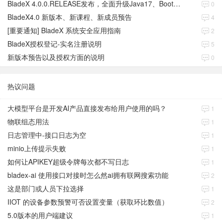
BladeX 4.0.0.RELEASE发布，全面升级Java17、Boot3、Cloud2023
0
BladeX4.0 新版本、新课程、新成员预告
4
[重要通知] BladeX 系统安全应用指南
2
BladeX授权登记-实名注册说明
5
新版本预告以及授权方面的说明
0
热议问题
大模型平台是开发AI产品直接发布给用户使用的吗？
1
物联组态用法
1
日志管理中-接口日志为空
1
minio上传提示失败
1
如何让APIKEY超级令牌每次都不写日志
1
bladex-ai 使用接口对接时怎么然ai拥有联网搜索功能
2
这是部门或人员下拉选择
1
IIOT 的设备参数预警可否设置变量（获取环比数值）
2
5.0版本的用户端建议
1