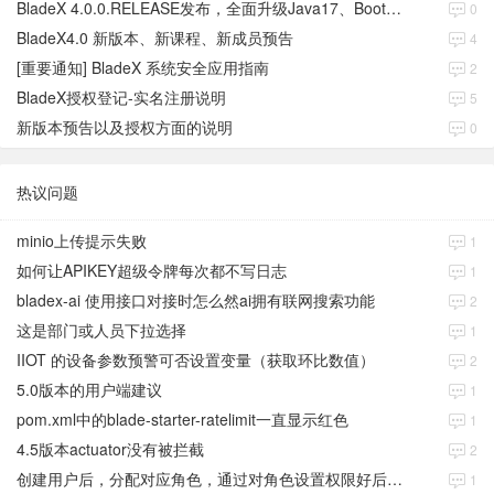
BladeX 4.0.0.RELEASE发布，全面升级Java17、Boot3、Cloud2023
0
BladeX4.0 新版本、新课程、新成员预告
4
[重要通知] BladeX 系统安全应用指南
2
BladeX授权登记-实名注册说明
5
新版本预告以及授权方面的说明
0
热议问题
minio上传提示失败
1
如何让APIKEY超级令牌每次都不写日志
1
bladex-ai 使用接口对接时怎么然ai拥有联网搜索功能
2
这是部门或人员下拉选择
1
IIOT 的设备参数预警可否设置变量（获取环比数值）
2
5.0版本的用户端建议
1
pom.xml中的blade-starter-ratelimit一直显示红色
1
4.5版本actuator没有被拦截
2
创建用户后，分配对应角色，通过对角色设置权限好后，登录当前用户后。查看不到当前已分配对应角色权限数据
1