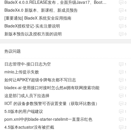
BladeX 4.0.0.RELEASE发布，全面升级Java17、Boot3、Cloud2023
0
BladeX4.0 新版本、新课程、新成员预告
4
[重要通知] BladeX 系统安全应用指南
2
BladeX授权登记-实名注册说明
5
新版本预告以及授权方面的说明
0
热议问题
日志管理中-接口日志为空
1
minio上传提示失败
1
如何让APIKEY超级令牌每次都不写日志
1
bladex-ai 使用接口对接时怎么然ai拥有联网搜索功能
2
这是部门或人员下拉选择
1
IIOT 的设备参数预警可否设置变量（获取环比数值）
2
5.0版本的用户端建议
1
pom.xml中的blade-starter-ratelimit一直显示红色
1
4.5版本actuator没有被拦截
2