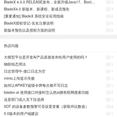
BladeX 4.0.0.RELEASE发布，全面升级Java17、Boot3、Cloud2023
0
BladeX4.0 新版本、新课程、新成员预告
4
[重要通知] BladeX 系统安全应用指南
2
BladeX授权登记-实名注册说明
5
新版本预告以及授权方面的说明
0
热议问题
大模型平台是开发AI产品直接发布给用户使用的吗？
1
物联组态用法
1
日志管理中-接口日志为空
1
minio上传提示失败
1
如何让APIKEY超级令牌每次都不写日志
1
bladex-ai 使用接口对接时怎么然ai拥有联网搜索功能
2
这是部门或人员下拉选择
1
IIOT 的设备参数预警可否设置变量（获取环比数值）
2
5.0版本的用户端建议
1