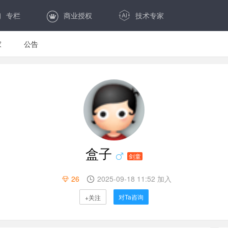
专栏
商业授权
技术专家
家
公告
盒子
剑童
26
2025-09-18 11:52 加入
对Ta咨询
+关注