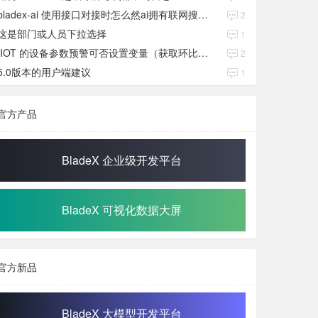
bladex-ai 使用接口对接时怎么然ai拥有联网搜索功能
2
这是部门或人员下拉选择
1
IIOT 的设备参数预警可否设置变量（获取环比数值）
2
5.0版本的用户端建议
1
官方产品
BladeX 企业级开发平台
BladeX 可视化数据大屏
官方新品
BladeX 大模型开发平台