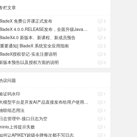
专栏文章
BladeX 免费公开课正式发布
3
BladeX 4.0.0.RELEASE发布，全面升级Java17、Boot3、Cloud2023
0
BladeX4.0 新版本、新课程、新成员预告
4
[重要通知] BladeX 系统安全应用指南
2
BladeX授权登记-实名注册说明
5
新版本预告以及授权方面的说明
0
热议问题
验证码水印
1
大模型平台是开发AI产品直接发布给用户使用的吗？
1
物联组态用法
1
日志管理中-接口日志为空
1
minio上传提示失败
1
如何让APIKEY超级令牌每次都不写日志
1