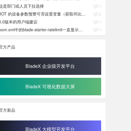
这是部门或人员下拉选择
1
IIOT 的设备参数预警可否设置变量（获取环比数值）
2
5.0版本的用户端建议
1
pom.xml中的blade-starter-ratelimit一直显示红色
1
官方产品
BladeX 企业级开发平台
BladeX 可视化数据大屏
官方新品
BladeX 大模型开发平台