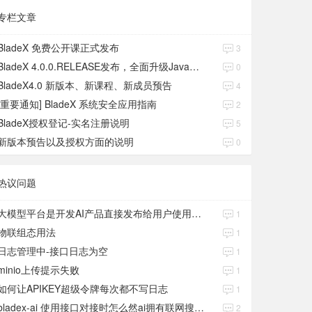
专栏文章
BladeX 免费公开课正式发布
3
BladeX 4.0.0.RELEASE发布，全面升级Java17、Boot3、Cloud2023
0
BladeX4.0 新版本、新课程、新成员预告
4
[重要通知] BladeX 系统安全应用指南
2
BladeX授权登记-实名注册说明
5
新版本预告以及授权方面的说明
0
热议问题
大模型平台是开发AI产品直接发布给用户使用的吗？
1
物联组态用法
1
日志管理中-接口日志为空
1
minio上传提示失败
1
如何让APIKEY超级令牌每次都不写日志
1
bladex-ai 使用接口对接时怎么然ai拥有联网搜索功能
2