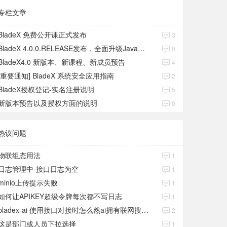
专栏文章
BladeX 免费公开课正式发布
3
BladeX 4.0.0.RELEASE发布，全面升级Java17、Boot3、Cloud2023
0
BladeX4.0 新版本、新课程、新成员预告
4
[重要通知] BladeX 系统安全应用指南
2
BladeX授权登记-实名注册说明
5
新版本预告以及授权方面的说明
0
热议问题
物联组态用法
1
日志管理中-接口日志为空
1
minio上传提示失败
1
如何让APIKEY超级令牌每次都不写日志
1
bladex-ai 使用接口对接时怎么然ai拥有联网搜索功能
2
这是部门或人员下拉选择
1