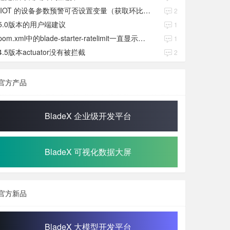
IIOT 的设备参数预警可否设置变量（获取环比数值）
2
5.0版本的用户端建议
1
pom.xml中的blade-starter-ratelimit一直显示红色
1
4.5版本actuator没有被拦截
2
官方产品
BladeX 企业级开发平台
BladeX 可视化数据大屏
官方新品
BladeX 大模型开发平台